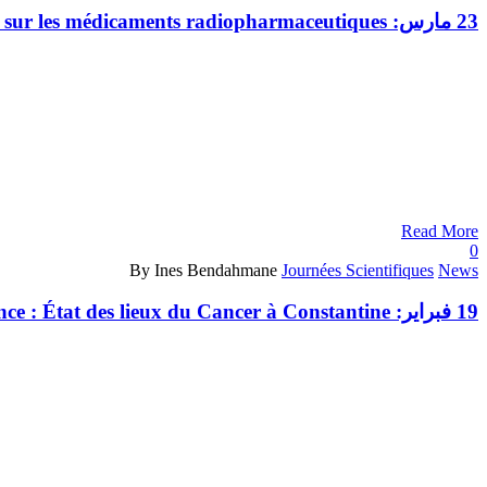
23 مارس:
sur les médicaments radiopharmaceutiques
Read More
0
By Ines Bendahmane
Journées Scientifiques
News
19 فبراير:
ce : État des lieux du Cancer à Constantine