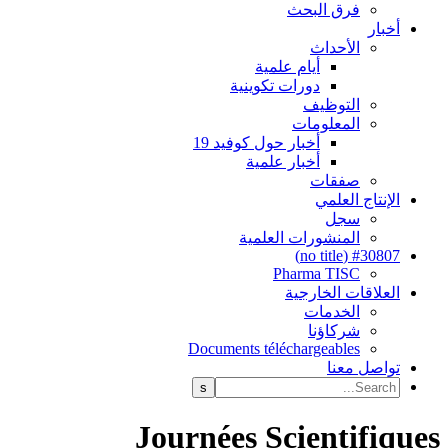
فرق البحث
أخبار
الأحداث
أيام علمية
دورات تكوينية
التوظيف
المعلومات
أخبار حول كوفيد 19
أخبار علمية
صفقات
الإنتاج العلمي
سجل
المنشورات العلمية
#30807 (no title)
Pharma TISC
العلاقات الخارجية
الخدمات
شركاؤنا
Documents téléchargeables
تواصل معنا
Journées Scientifiques