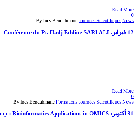
Read More
0
By Ines Bendahmane
Journées Scientifiques
News
12 فبراير:
Conférence du Pr. Hadj Eddine SARI ALI
Read More
0
By Ines Bendahmane
Formations
Journées Scientifiques
News
31 أكتوبر:
op : Bioinformatics Applications in OMICS