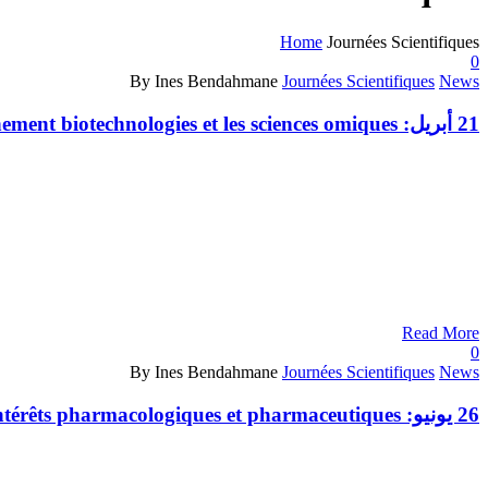
Home
Journées Scientifiques
0
By Ines Bendahmane
Journées Scientifiques
News
21 أبريل:
ement biotechnologies et les sciences omiques
Read More
0
By Ines Bendahmane
Journées Scientifiques
News
26 يونيو:
Intérêts pharmacologiques et pharmaceutiques