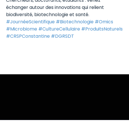
Chercheurs, doctorants, étudiants : venez
échanger autour des innovations qui relient
biodiversité, biotechnologie et santé.
#JournéeScientifique
#Biotechnologie
#Omics
#Microbiome
#CultureCellulaire
#ProduitsNaturels
#CRSPConstantine
#DGRSDT