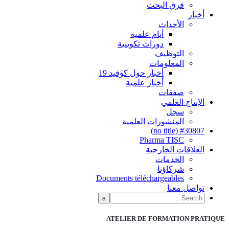
فرق البحث
أخبار
الأحداث
أيام علمية
دورات تكوينية
التوظيف
المعلومات
أخبار حول كوفيد 19
أخبار علمية
صفقات
الإنتاج العلمي
سجل
المنشورات العلمية
#30807 (no title)
Pharma TISC
العلاقات الخارجية
الخدمات
شركاؤنا
Documents téléchargeables
تواصل معنا
ATELIER DE FORMATION PRATIQUE