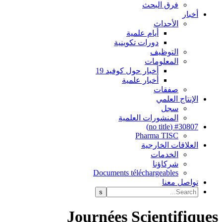
فرق البحث
أخبار
الأحداث
أيام علمية
دورات تكوينية
التوظيف
المعلومات
أخبار حول كوفيد 19
أخبار علمية
صفقات
الإنتاج العلمي
سجل
المنشورات العلمية
#30807 (no title)
Pharma TISC
العلاقات الخارجية
الخدمات
شركاؤنا
Documents téléchargeables
تواصل معنا
Journées Scientifiques