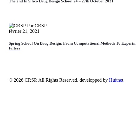
The 2nd In Silico Drug Design School 24 – 27th October 2021
Par CRSP
février 21, 2021
Spring
School
On
Spring School On Drug Design: From Computational Methods To Experim
Drug
Filters
Design:
From
Computational
Methods
To
Experimental
© 2026 CRSP. All Rights Reserved. developped by
Huitnet
Filters