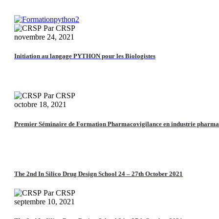
Par CRSP
novembre 24, 2021
Initiation
au
langage
Initiation au langage PYTHON pour les Biologistes
PYTHON
pour
les
Biologistes
Par CRSP
octobre 18, 2021
Premier
Séminaire
de
Premier Séminaire de Formation Pharmacovigilance en industrie pharma
Formation
Pharmacovigilance
en
industrie
pharmaceutique
The 2nd In Silico Drug Design School 24 – 27th October 2021
Par CRSP
septembre 10, 2021