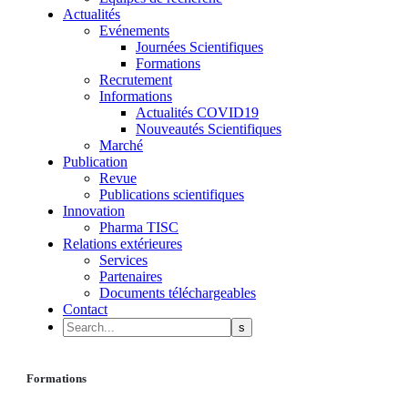
Actualités
Evénements
Journées Scientifiques
Formations
Recrutement
Informations
Actualités COVID19
Nouveautés Scientifiques
Marché
Publication
Revue
Publications scientifiques
Innovation
Pharma TISC
Relations extérieures
Services
Partenaires
Documents téléchargeables
Contact
Formations