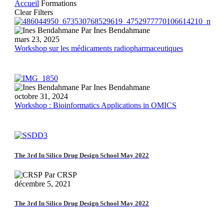
Accueil
Formations
Clear Filters
Workshop
Par Ines Bendahmane
sur
mars 23, 2025
les
Workshop sur les médicaments radiopharmaceutiques
médicaments
radiopharmaceutiques
Workshop
Par Ines Bendahmane
:
octobre 31, 2024
Bioinformatics
Workshop : Bioinformatics Applications in OMICS
Applications
in
OMICS
The 3rd In Silico Drug Design School May 2022
Par CRSP
décembre 5, 2021
The 3rd In Silico Drug Design School May 2022