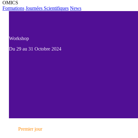
OMICS
Formations
Journées Scientifiques
News
Workshop
Du 29 au 31 Octobre 2024


Premier jour
Introduction approfondie aux analyses