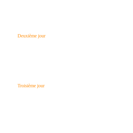
bioinformatiques


Deuxième jour
Exercices pratiques sur Nextflow et une
introduction aux structures de données en
bioinformatique


Troisième jour
Molecular Visualization and Molecular Modeling
Animé par l'expert tunisien Dr. Houcemeddine
Othman, bioinformaticien et Data Scientist