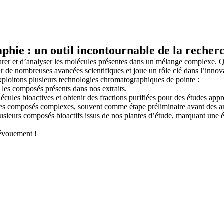
hie : un outil incontournable de la recherch
r et d’analyser les molécules présentes dans un mélange complexe. Que 
ur de nombreuses avancées scientifiques et joue un rôle clé dans l’innov
oitons plusieurs technologies chromatographiques de pointe :
 les composés présents dans nos extraits.
cules bioactives et obtenir des fractions purifiées pour des études appr
 des composés complexes, souvent comme étape préliminaire avant des ana
usieurs composés bioactifs issus de nos plantes d’étude, marquant une ét
dévouement !