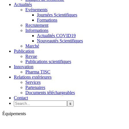
Actualités
Evénements
Journées Scientifiques
Formations
Recrutement
Informations
Actualités COVID19
Nouveautés Scientifiques
Marché
Publication
Revue
Publications scientifiques
Innovation
Pharma TISC
Relations extérieures
Services
Partenaires
Documents téléchargeables
Contact
Équipements