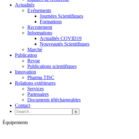
Actualités
Evénements
Journées Scientifiques
Formations
Recrutement
Informations
Actualités COVID19
Nouveautés Scientifiques
Marché
Publication
Revue
Publications scientifiques
Innovation
Pharma TISC
Relations extérieures
Services
Partenaires
Documents téléchargeables
Contact
Équipements