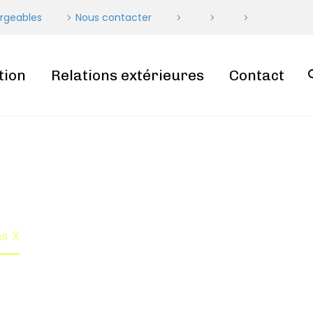
rgeables
Nous contacter
tion
Relations extérieures
Contact
X
s X