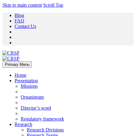
Skip to main content
Scroll Top
Blog
FAQ
Contact Us
Primary Menu
Home
Presentation
Missions
Organigram
Director’s word
Regulatory framework
Research
Research Divisions
Research Teams