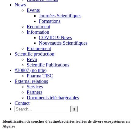
News
Events
Journées Scientifiques
Formations
Recruitment
Information
COVID19 News
Nouveautés Scientifiques
Procurement
Scientific production
Revu
Scientific Publications
#30807 (no title)
Pharma TISC
External relations
Services
Partners
Documents téléchargeables
Contact
Identification de souches d’actinobactéries isolées de divers écosystèmes en
Algérie