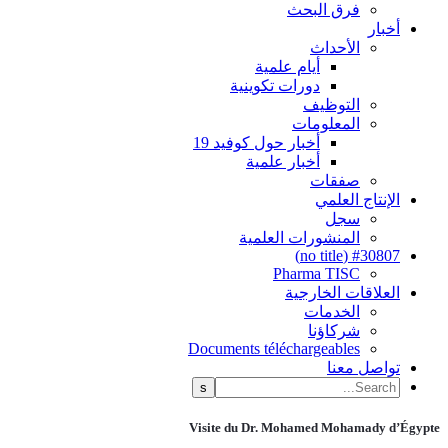
فرق البحث
أخبار
الأحداث
أيام علمية
دورات تكوينية
التوظيف
المعلومات
أخبار حول كوفيد 19
أخبار علمية
صفقات
الإنتاج العلمي
سجل
المنشورات العلمية
#30807 (no title)
Pharma TISC
العلاقات الخارجية
الخدمات
شركاؤنا
Documents téléchargeables
تواصل معنا
Visite du Dr. Mohamed Mohamady d’Égypte