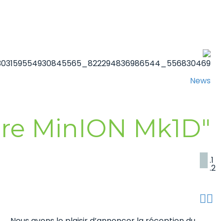
News
"Oxford Nanopore MinION Mk1D"
Nous avons le plaisir d’annoncer la réception du