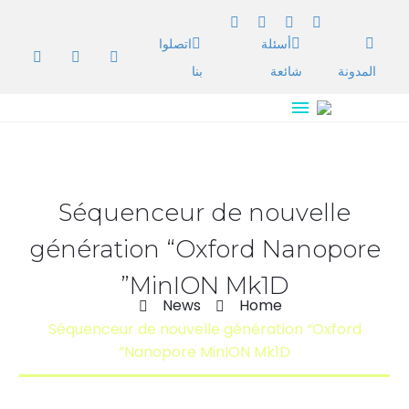
أسئلة
اتصلوا
المدونة
شائعة
بنا
Séquenceur de nouvelle
génération “Oxford Nanopore
MinION Mk1D”
News
Home
Séquenceur de nouvelle génération “Oxford
Nanopore MinION Mk1D”