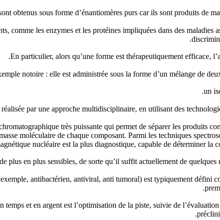
sont obtenus sous forme d’énantiomères purs car ils sont produits de m
ivants, comme les enzymes et les protéines impliquées dans des maladies 
discrimi
En particulier, alors qu’une forme est thérapeutiquement efficace, l’a
emple notoire : elle est administrée sous la forme d’un mélange de deu
un is
t réalisée par une approche multidisciplinaire, en utilisant des technolog
romatographique très puissante qui permet de séparer les produits cons
 masse moléculaire de chaque composant. Parmi les techniques spectrosc
agnétique nucléaire est la plus diagnostique, capable de déterminer la c
 plus en plus sensibles, de sorte qu’il suffit actuellement de quelques
r exemple, antibactérien, antiviral, anti tumoral) est typiquement défini 
prem
 temps et en argent est l’optimisation de la piste, suivie de l’évaluatio
préclin