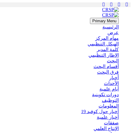
Primary Menu
الرئيسية
عرض
مهام المركز
الهيكل التنظيمي
كلمة المدير
الإطار التنظيمي
البحث
أقسام البحث
فرق البحث
أخبار
الأحداث
أيام علمية
دورات تكوينية
التوظيف
المعلومات
أخبار حول كوفيد 19
أخبار علمية
صفقات
الإنتاج العلمي