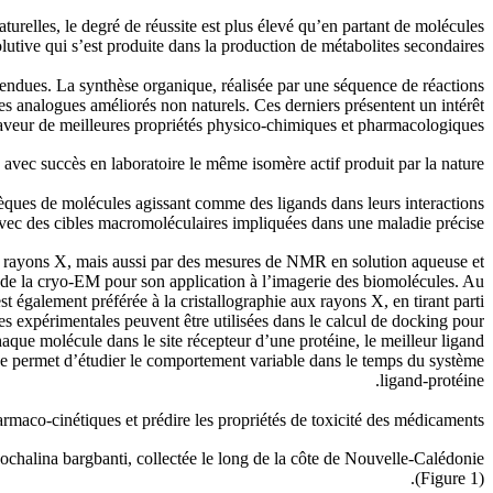
naturelles, le degré de réussite est plus élevé qu’en partant de molécules
olutive qui s’est produite dans la production de métabolites secondaires.
 étendues. La synthèse organique, réalisée par une séquence de réactions
s analogues améliorés non naturels. Ces derniers présentent un intérêt
 faveur de meilleures propriétés physico-chimiques et pharmacologiques.
 avec succès en laboratoire le même isomère actif produit par la nature.
èques de molécules agissant comme des ligands dans leurs interactions
vec des cibles macromoléculaires impliquées dans une maladie précise.
x rayons X, mais aussi par des mesures de NMR en solution aqueuse et
de la cryo-EM pour son application à l’imagerie des biomolécules. Au
st également préférée à la cristallographie aux rayons X, en tirant parti
s expérimentales peuvent être utilisées dans le calcul de docking pour
chaque molécule dans le site récepteur d’une protéine, le meilleur ligand
que permet d’étudier le comportement variable dans le temps du système
ligand-protéine.
rmaco-cinétiques et prédire les propriétés de toxicité des médicaments.
ochalina bargbanti, collectée le long de la côte de Nouvelle-Calédonie
(Figure 1).