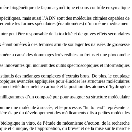
anière biogénétique de façon asymétrique et sous contrôle enzymatique.
aspécifiques, mais aussi l’ADN sont des molécules chirales capables de
ner entre les formes spéculaires (énantiomères) d’un même médicament.
utre peut être responsable de la toxicité et de graves effets secondaires.
x énantiomères à des femmes afin de soulager les nausées de grossesse,
omère a causé des dommages irréversibles au fœtus et une phocomélie.
ies innovantes qui incluent des outils spectroscopiques et informatiques.
titutifs des mélanges complexes d’extraits bruts. De plus, le couplage
opiques avancées appliquées pour élucider les structures moléculaires
onnectivité du squelette carboné et la position des atomes d’hydrogène.
 milligrammes d’un composé pur pour assigner sa structure moléculaire.
comme une molécule à succès, et le processus “hit to lead” représente la
ière étape du développement des médicaments dits à petites molécules.
n biologique in vitro, de l’étude du mécanisme d’action, de la recherche
ique et clinique, de l’approbation, du brevet et de la mise sur le marché.