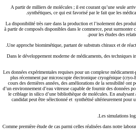
A partir de milliers de molécules ; il est courant qu’une seule arri
synthétiques, ce qui est favorisé par le fait que les médi
La disponibilité très rare dans la production et l’isolement des prod
à partir de composés disponibles dans le commerce, peut surmonter ce
pour les études des rela
Une approche biomimétique, partant de substrats chiraux et de réacti
Dans le développement moderne de médicaments, des techniques infor
Les données expérimentales requises pour un complexe médicament-pr
plus récemment par microscopie électronique cryogénique (cryo-E
cours des dernières années, des améliorations de la sensibilité ont p
d’un environnement d’eau vitreuse capable de fournir des données pour
le criblage in silico d’une bibliothèque de molécules. En analysant à
candidat peut être sélectionné et synthétisé ultérieurement pour
Les simulations log
Comme première étude de cas parmi celles réalisées dans notre laborat