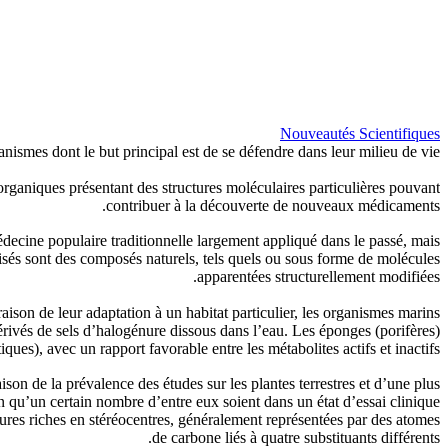
Nouveautés Scientifiques
nismes dont le but principal est de se défendre dans leur milieu de vie.
organiques présentant des structures moléculaires particulières pouvant
contribuer à la découverte de nouveaux médicaments.
édecine populaire traditionnelle largement appliqué dans le passé, mais
lisés sont des composés naturels, tels quels ou sous forme de molécules
apparentées structurellement modifiées.
ison de leur adaptation à un habitat particulier, les organismes marins
érivés de sels d’halogénure dissous dans l’eau. Les éponges (porifères)
s), avec un rapport favorable entre les métabolites actifs et inactifs.
on de la prévalence des études sur les plantes terrestres et d’une plus
en qu’un certain nombre d’entre eux soient dans un état d’essai clinique
uctures riches en stéréocentres, généralement représentées par des atomes
de carbone liés à quatre substituants différents.