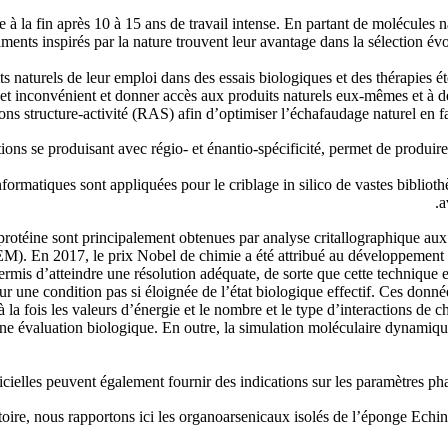
ve à la fin après 10 à 15 ans de travail intense. En partant de molécules 
caments inspirés par la nature trouvent leur avantage dans la sélection év
uits naturels de leur emploi dans des essais biologiques et des thérapies
t inconvénient et donner accès aux produits naturels eux-mêmes et à de
tions structure-activité (RAS) afin d’optimiser l’échafaudage naturel en
ons se produisant avec régio- et énantio-spécificité, permet de produire
matiques sont appliquées pour le criblage in silico de vastes biblioth
a
otéine sont principalement obtenues par analyse critallographique au
M). En 2017, le prix Nobel de chimie a été attribué au développement 
ermis d’atteindre une résolution adéquate, de sorte que cette technique e
 une condition pas si éloignée de l’état biologique effectif. Ces donnée
 la fois les valeurs d’énergie et le nombre et le type d’interactions de 
 une évaluation biologique. En outre, la simulation moléculaire dynami
icielles peuvent également fournir des indications sur les paramètres pha
oire, nous rapportons ici les organoarsenicaux isolés de l’éponge Echin