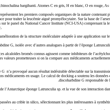
chinochalina bargibanti. Atomes C en gris, H en blanc, O en rouge, As e
 représentent les premiers composés organiques de la nature contenant p
 pour traiter la leucémie aiguë promyélocytaire. Sur la base de l’arse
és sur le panel du National Cancer Institute (NCI-USA) comprenant la l
c.
l’amélioration de la structure moléculaire adaptée à une application sur l
habdine G, isolée avec d’autres analogues à partir de l’éponge Latruncul
ces alcaloïdes bromés connus agissent comme inhibiteurs de l’acétylchol
es valeurs prometteuses si on la compare aux médicaments actuellement ut
e G n’a provoqué aucun résultat indésirable détectable sur la transmissi
ains médicaments en usage. Le calcul de docking a soutenu les données ex
discoharbdine G responsable de l’i
 de l’Antarctique éponge Latrunculia sp. et la vue de son interaction d
assées au crible in silico, sélectionnant les plus intéressantes à synthétise