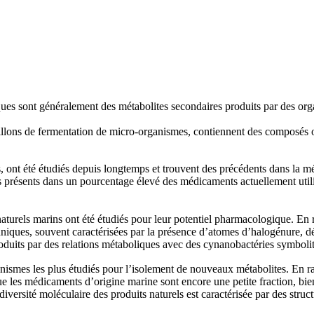
iques sont généralement des métabolites secondaires produits par des orga
bouillons de fermentation de micro-organismes, contiennent des composés 
es, ont été étudiés depuis longtemps et trouvent des précédents dans la m
ifs présents dans un pourcentage élevé des médicaments actuellement uti
turels marins ont été étudiés pour leur potentiel pharmacologique. En ra
uniques, souvent caractérisées par la présence d’atomes d’halogénure, d
its par des relations métaboliques avec des cynanobactéries symbolitique
ismes les plus étudiés pour l’isolement de nouveaux métabolites. En rais
é que les médicaments d’origine marine sont encore une petite fraction, bi
 diversité moléculaire des produits naturels est caractérisée par des str