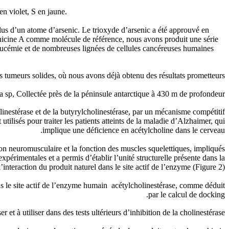
n violet, S en jaune.
lus d’un atome d’arsenic. Le trioxyde d’arsenic a été approuvé en
nicine A comme molécule de référence, nous avons produit une série
eucémie et de nombreuses lignées de cellules cancéreuses humaines
es tumeurs solides, où nous avons déjà obtenu des résultats prometteurs.
ia sp, Collectée près de la péninsule antarctique à 430 m de profondeur.
inestérase et de la butyrylcholinestérase, par un mécanisme compétitif
ilisés pour traiter les patients atteints de la maladie d’Alzhaimer, qui
implique une déficience en acétylcholine dans le cerveau.
on neuromusculaire et la fonction des muscles squelettiques, impliqués
périmentales et a permis d’établir l’unité structurelle présente dans la
nteraction du produit naturel dans le site actif de l’enzyme (Figure 2).
ans le site actif de l’enzyme humain acétylcholinestérase, comme déduit
par le calcul de docking.
r et à utiliser dans des tests ultérieurs d’inhibition de la cholinestérase.