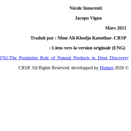
https://www.academia.edu/47758761/The_Promising_Role_of_Natura