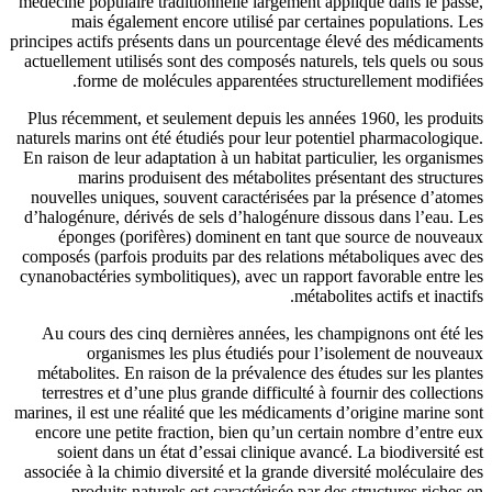
médecine populaire traditionnelle l
mais également encore utilis
principes actifs présents dans un po
actuellement utilisés sont des comp
forme de molécules apparen
Plus récemment, et seulement depu
naturels marins ont été étudiés pour
En raison de leur adaptation à un ha
marins produisent des métab
nouvelles uniques, souvent caract
d’halogénure, dérivés de sels d’ha
éponges (porifères) dominent
composés (parfois produits par des
cynanobactéries symbolitiques), ave
Au cours des cinq dernières ann
organismes les plus étudi
métabolites. En raison de la prév
terrestres et d’une plus grande di
marines, il est une réalité que les 
encore une petite fraction, bien 
soient dans un état d’essai cli
associée à la chimio diversité et la
produits naturels est caracté