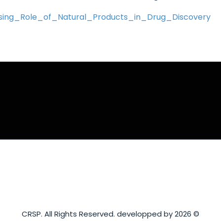
sing_Role_of_Natural_Products_in_Drug_Discovery
© 2026 CRSP. All Rights Reserved. developped by