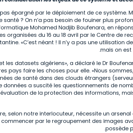
pas épargné par le déploiement de ce système. Mai
anté ? On n’a pas besoin de fouiner plus profond,
informatique Mohamed Nadjib Boufenara, en répon
es organisées du 16 au 18 avril par le Centre de 
ntine. «C’est néant ! Il n’y a pas une utilisation de 
mais on est
et les datasets algériens», a déclaré le Dr Boufenar
res pays faire les choses pour elle. «Nous sommes, in
ées de santé dans des clouds étrangers (serveurs 
e de données a suscité les questionnements de nom
é, l’évaluation de la protection des informations, 
e, selon notre interlocuteur, nécessite un arsena
eut commencer par le regroupement des images avan
possède pa