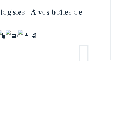
o𝐠i𝐬t𝐞s ! 𝐀̀ 𝐯o𝐬 𝐛o𝐢̂t𝐞s d𝐞