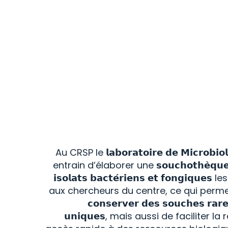
Au CRSP le 𝗹𝗮𝗯𝗼𝗿𝗮𝘁𝗼𝗶𝗿𝗲 𝗱𝗲 𝗠𝗶𝗰𝗿𝗼𝗯𝗶
entrain d’élaborer une 𝘀𝗼𝘂𝗰𝗵𝗼𝘁𝗵𝗲̀𝗾
𝗶𝘀𝗼𝗹𝗮𝘁𝘀 𝗯𝗮𝗰𝘁𝗲́𝗿𝗶𝗲𝗻𝘀 𝗲𝘁 𝗳𝗼𝗻𝗴𝗶𝗾
aux chercheurs du centre, ce qui perm
𝗰𝗼𝗻𝘀𝗲𝗿𝘃𝗲𝗿 𝗱𝗲𝘀 𝘀𝗼𝘂𝗰𝗵𝗲𝘀 𝗿𝗮𝗿
𝘂𝗻𝗶𝗾𝘂𝗲𝘀, mais aussi de faciliter 