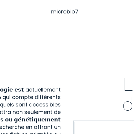
L
𝗼𝗹𝗼𝗴𝗶𝗲 𝗲𝘀𝘁 actuellement
𝘂𝗲 qui compte différents
d
𝘂𝗲𝘀 lesquels sont accessibles
ettra non seulement de
𝘀 𝗼𝘂 𝗴𝗲́𝗻𝗲́𝘁𝗶𝗾𝘂𝗲𝗺𝗲𝗻𝘁
la recherche en offrant un