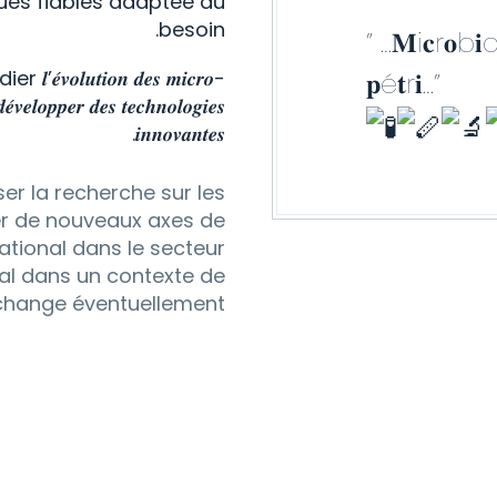
ues fiables adaptée au
besoin.
” …𝐌i𝐜r𝐨b𝐢o
𝒍𝒖𝒕𝒊𝒐𝒏 𝒅𝒆𝒔 𝒎𝒊𝒄𝒓𝒐-
𝐩é𝐭r𝐢…”
𝒆́𝒗𝒆𝒍𝒐𝒑𝒑𝒆𝒓 𝒅𝒆𝒔 𝒕𝒆𝒄𝒉𝒏𝒐𝒍𝒐𝒈𝒊𝒆𝒔
𝒊𝒏𝒏𝒐𝒗𝒂𝒏𝒕𝒆𝒔.
er la recherche sur les
er de nouveaux axes de
ational dans le secteur
al dans un contexte de
change éventuellement.