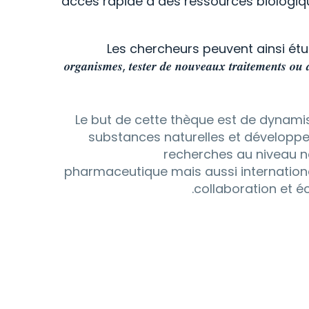
accès rapide à des ressources biologiq
Les chercheurs peuvent ainsi étudier 𝒍’𝒆́𝒗
𝒐𝒓𝒈𝒂𝒏𝒊𝒔𝒎𝒆𝒔, 𝒕𝒆𝒔𝒕𝒆𝒓 𝒅𝒆 𝒏𝒐𝒖𝒗𝒆𝒂𝒖𝒙 𝒕𝒓𝒂𝒊𝒕𝒆𝒎𝒆𝒏𝒕𝒔 𝒐𝒖 𝒅
Le but de cette thèque est de dynamis
substances naturelles et développ
recherches au niveau n
pharmaceutique mais aussi internation
collaboration et é